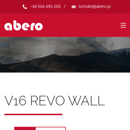
+48 506 490 200
kontakt@abero.pl
HOME
PRODUKTY
O FIRMIE
V16 REVO WALL
GALERIA