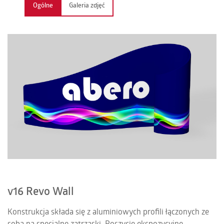
Ogólne
Galeria zdjęć
KONTAKT
PL | EN | DE | FR
v16 Revo Wall
Konstrukcja składa się z aluminiowych profili łączonych ze
sobą na specjalne zatrzaski. Poszycie ekspozycyjne