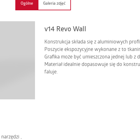
Ogólne
Galeria zdjęć
NAMIOTY PNEUMATYCZNE SPIDER
DOME TENT
ŚCIANKI REVO WALL
NAMIOTY PNEUMATYCZNE QUADRI
v14 Revo Wall
NAMIOTY PNEUMATYCZNE IGLO
Konstrukcja składa się z aluminiowych profil
NAMIOTY GAZOSZCZELNE
Poszycie ekspozycyjne wykonane z to tkanin
Grafika może być umieszczona jednej lub z d
FLASHBALON
Materiał idealnie dopasowuje się do konstruk
faluje.
SKY DANCER
BALONY HELOWE
PRODUKTY GAZOSZCZELNE
PRODUKTY NA WYMIAR
narzędzi ,