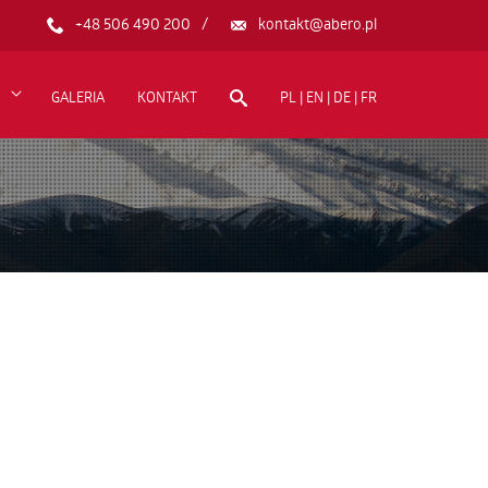
+48 506 490 200
kontakt@abero.pl
GALERIA
KONTAKT
PL | EN | DE | FR
I WSPÓŁPRACY