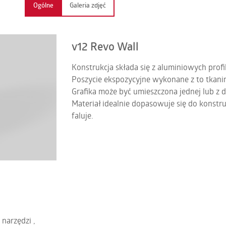
Ogólne
Galeria zdjęć
NAMIOTY PNEUMATYCZNE SPIDER
DOME TENT
ŚCIANKI REVO WALL
NAMIOTY PNEUMATYCZNE QUADRI
v12 Revo Wall
NAMIOTY PNEUMATYCZNE IGLO
Konstrukcja składa się z aluminiowych profil
NAMIOTY GAZOSZCZELNE
Poszycie ekspozycyjne wykonane z to tkanin
Grafika może być umieszczona jednej lub z d
FLASHBALON
Materiał idealnie dopasowuje się do konstruk
faluje.
SKY DANCER
BALONY HELOWE
PRODUKTY GAZOSZCZELNE
PRODUKTY NA WYMIAR
narzędzi ,