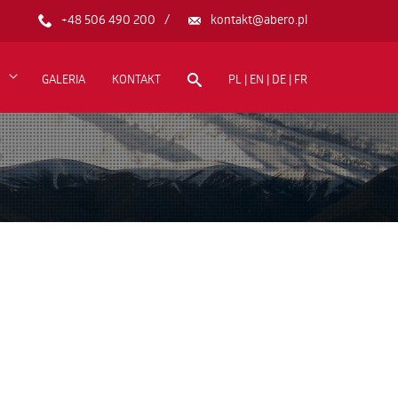
+48 506 490 200
kontakt@abero.pl
GALERIA
KONTAKT
PL | EN | DE | FR
I WSPÓŁPRACY