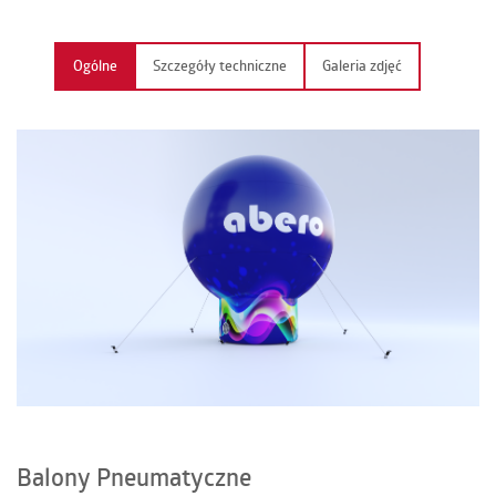
KONTAKT
Ogólne
Szczegóły techniczne
Galeria zdjęć
PL | EN | DE | FR
Balony Pneumatyczne