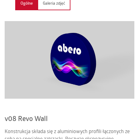
Ogólne
Galeria zdjęć
KONTAKT
PL | EN | DE | FR
v08 Revo Wall
Konstrukcja składa się z aluminiowych profili łączonych ze
sobą na specjalne zatrzaski. Poszycie ekspozycyjne