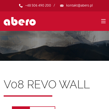
+48 506 490 200
kontakt@abero.pl
HOME
PRODUKTY
O FIRMIE
V08 REVO WALL
GALERIA