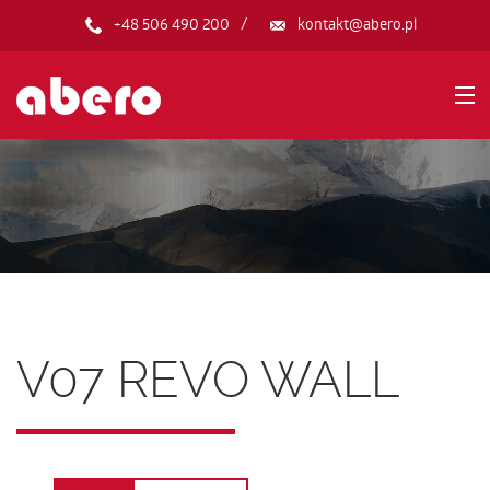
+48 506 490 200
kontakt@abero.pl
HOME
PRODUKTY
O FIRMIE
V07 REVO WALL
GALERIA