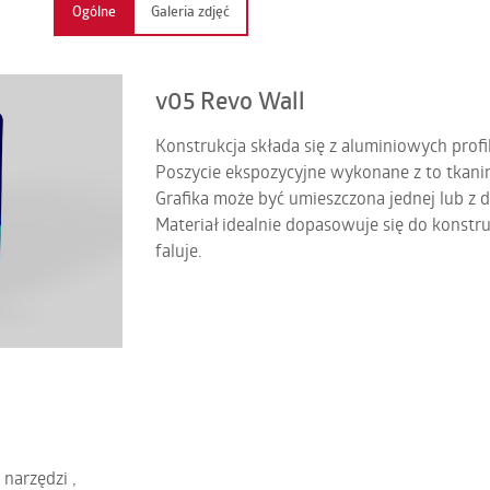
Ogólne
Galeria zdjęć
NAMIOTY PNEUMATYCZNE SPIDER
DOME TENT
ŚCIANKI REVO WALL
NAMIOTY PNEUMATYCZNE QUADRI
v05 Revo Wall
NAMIOTY PNEUMATYCZNE IGLO
Konstrukcja składa się z aluminiowych profil
NAMIOTY GAZOSZCZELNE
Poszycie ekspozycyjne wykonane z to tkanin
Grafika może być umieszczona jednej lub z d
FLASHBALON
Materiał idealnie dopasowuje się do konstruk
faluje.
SKY DANCER
BALONY HELOWE
PRODUKTY GAZOSZCZELNE
PRODUKTY NA WYMIAR
narzędzi ,