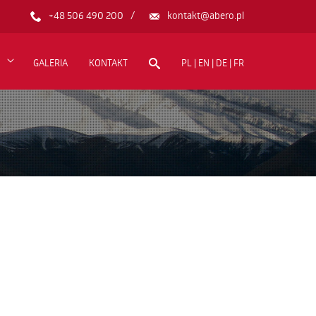
+48 506 490 200
kontakt@abero.pl
GALERIA
KONTAKT
PL | EN | DE | FR
I WSPÓŁPRACY