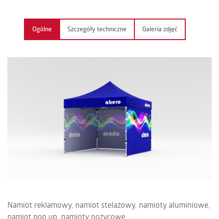
KONTAKT
Ogólne
Szczegóły techniczne
Galeria zdjęć
PL | EN | DE | FR
Namiot reklamowy, namiot stelażowy, namioty aluminiowe,
namiot pop up, namioty nożycowe